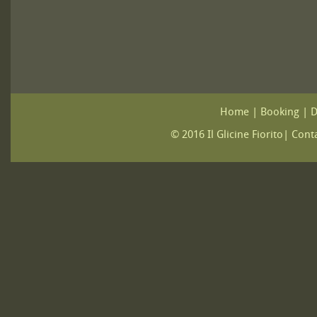
Home
|
Booking
|
D
© 2016 Il Glicine Fiorito| Conta